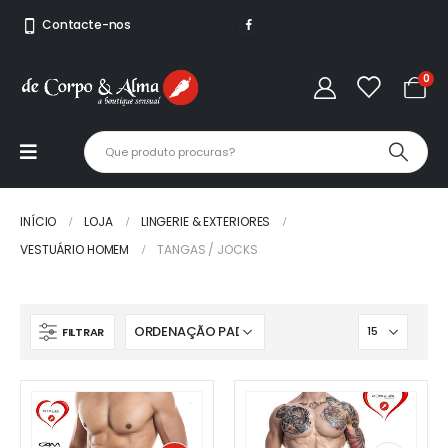
Contacte-nos
0
INÍCIO
LOJA
LINGERIE & EXTERIORES
VESTUÁRIO HOMEM
TANGAS / JOCKS
FILTRAR
This
This
product
product
has
has