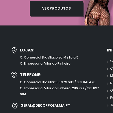
VER PRODUTOS
LOJAS:
IN
C. Comercial Brasília: piso -1 / Loja 5
S
C. Empresarial Vilar do Pinheiro
C
TELEFONE:
M
C. Comercial Brasília: 910 379 683 / 933 841 476
N
C. Empresarial Vilar do Pinheiro: 286 722 / 961 897
G
684
P
T
GERAL@DECORPOEALMA.PT