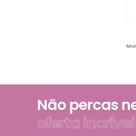
Most
Não percas 
oferta incrível