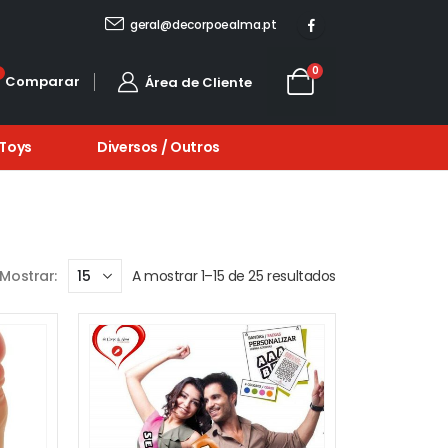
OMOÇÃO • PORTES GRÁTIS PARA TODO O PAÍS • ARTIGOS EM PROMOÇÃO •P
geral@decorpoealma.pt
0
0
Comparar
Área de Cliente
 Toys
Diversos / Outros
Mostrar:
A mostrar 1–15 de 25 resultados