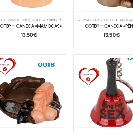
NCADEIRAS & JOGOS
,
FESTAS & ANIVERSÁRIOS
,
TROCA DE PRENDAS
BRINCADEIRAS & JOGOS
,
FESTAS & ANIV
OTB® – CANECA «MAMOCAS»
OOTB® – CANECA «PÉN
13.50
€
13.50
€