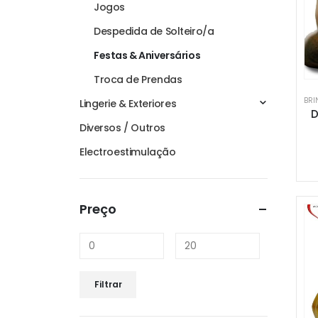
Jogos
Despedida de Solteiro/a
Festas & Aniversários
Troca de Prendas
BRI
Lingerie & Exteriores
D
Diversos / Outros
Electroestimulação
Preço
Preço
Preço
Filtrar
mínimo
máximo