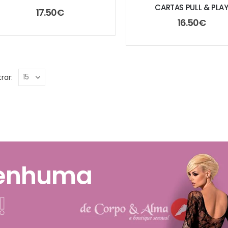
CARTAS PULL & PLA
17.50
€
16.50
€
rar:
nenhuma
!