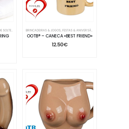
NDAS
OLTEIRO/A
,
FESTAS & ANIVERSÁRIOS
BRINCADEIRAS & JOGOS
,
TROCA DE PRENDAS
,
FESTAS & ANIVERSÁRIOS
,
TROCA DE PRENDAS
«RING
OOTB® – CANECA «BEST FRIEND»
12.50
€