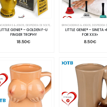
NCADEIRAS & JOGOS
,
DESPEDIDA DE SOLTEIRO/A
,
FESTAS & ANIVERSÁRIOS
BRINCADEIRAS & JOGOS
,
TROCA DE PRE
,
DESPEDIDA DE S
LITTLE GENIE® – GOLDEN F-U
LITTLE GENIE® – SINETA 
FINGER TROPHY
FOR XXX»
18.50
€
8.50
€