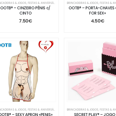
NCADEIRAS & JOGOS
,
FESTAS & ANIVERSÁRIOS
,
TROCA DE PRENDAS
BRINCADEIRAS & JOGOS
,
FESTAS & ANIV
OOTB® – CINZEIRO PÉNIS c/
OOTB® – PORTA-CHAVES 
CINTO
FOR SEX»
7.50
€
4.50
€
NCADEIRAS & JOGOS
,
FESTAS & ANIVERSÁRIOS
,
TROCA DE PRENDAS
BRINCADEIRAS & JOGOS
,
FESTAS & ANIV
OOTB® – SEXY APRON «PENIS»
SECRET PLAY® – JOGO