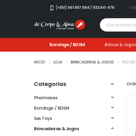
AÍS • ARTIGOS EM PROMOÇÃO • PORTES GRÁTIS PARA TODO O PAÍS • ART
(+351) 961 897 684 / 933 841 476
Bondage / BDSM
Brinca & Jogo
INÍCIO
LOJA
BRINCADEIRAS & JOGOS
FESTAS
Categorias
Orde
Pharmasex
Bondage / BDSM
Sex Toys
Brincadeiras & Jogos