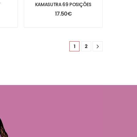
Y
KAMASUTRA 69 POSIÇÕES
17.50
€
1
2