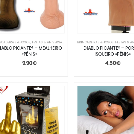
NCADEIRAS & JOGOS
,
FESTAS & ANIVERSÁRIOS
,
TROCA DE PRENDAS
BRINCADEIRAS & JOGOS
,
FESTAS & ANIV
IABLO PICANTE® – MEALHEIRO
DIABLO PICANTE® – PO
«PÉNIS»
ISQUEIRO «PÉNIS»
9.90
€
4.50
€