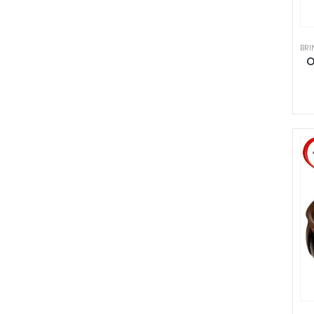
BRI
O