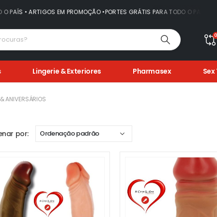
IGOS EM PROMOÇÃO •PORTES GRÁTIS PARA TODO O PAÍS • ARTIGOS EM PR
s
Lingerie & Exteriores
Pharmasex
Sex
 & ANIVERSÁRIOS
nar por: