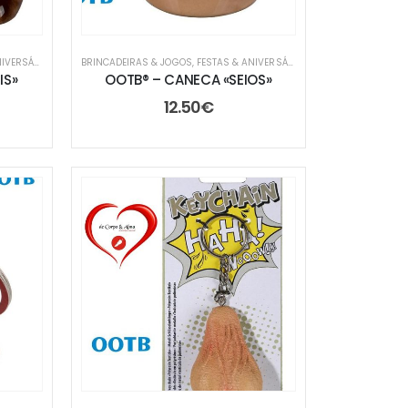
ERSÁRIOS
,
TROCA DE PRENDAS
BRINCADEIRAS & JOGOS
,
FESTAS & ANIVERSÁRIOS
,
TROCA DE PRENDAS
IS»
OOTB® – CANECA «SEIOS»
12.50
€