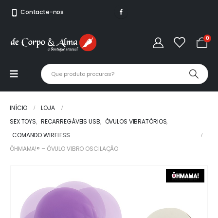
Contacte-nos
0
INÍCIO
LOJA
SEX TOYS
,
RECARREGÁVEIS USB
,
ÓVULOS VIBRATÓRIOS
,
COMANDO WIRELESS
ÖHMAMA!® – ÓVULO VIBRO OSCILAÇÃO