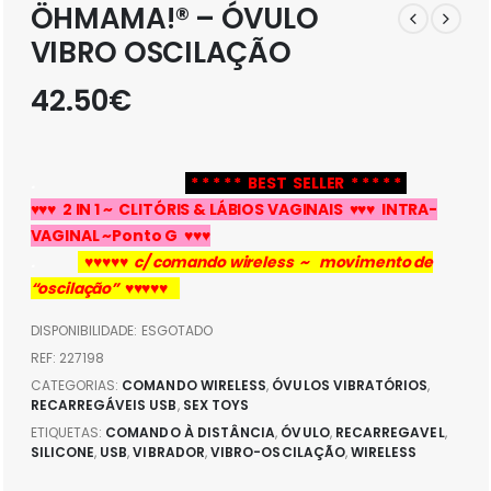
ÖHMAMA!® – ÓVULO
VIBRO OSCILAÇÃO
42.50
€
.
* * * * * BEST SELLER * * * * *
♥♥♥ 2 IN 1 ~ CLITÓRIS & LÁBIOS VAGINAIS ♥♥♥ INTRA-
VAGINAL ~Ponto G ♥♥♥
.
♥♥♥♥♥ c/ comando wireless ~ movimento de
“oscilação” ♥♥♥♥♥
DISPONIBILIDADE:
ESGOTADO
REF:
227198
CATEGORIAS:
COMANDO WIRELESS
,
ÓVULOS VIBRATÓRIOS
,
RECARREGÁVEIS USB
,
SEX TOYS
ETIQUETAS:
COMANDO À DISTÂNCIA
,
ÓVULO
,
RECARREGAVEL
,
SILICONE
,
USB
,
VIBRADOR
,
VIBRO-OSCILAÇÃO
,
WIRELESS