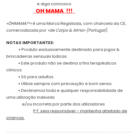
.
e diga connosco
OH MAMA !!!
.
«ÖHMAMA!®»
é uma Marca Registada, com chancela da CE,
comercializada por
«de Corpo & Alma» (Portugal).
NOTAS IMPORTANTES:
.
•
Produto exclusivamente destinado para jogos &
brincadeiras sensuais lúdicas.
.
•
Este produto não se destina a fins terapêuticos
clínicos.
.
•
Só para adultos.
.
•
Utilize sempre com precaução e bom senso.
.
•
Declinamos toda e qualquer responsabilidade de
uma utilização indevida
.
e/ou incorreta por parte dos utilizadores
.
P.F. seja responsável – mantenha afastado de
crianças