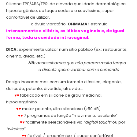
Silicone TPE/ABS/TPR, de elevada qualidade dermatológica,
hipoalergénico, de toque sedoso e suavíssimo, super
confortável de utilizar,
.
o óvulo vibratório
OHMAMA!
estimula
intensamente o clitóris, os lábios vaginais e, de igual
forma, toda a cavidade intravaginal.
DICA:
experimente utilizar num sítio público (ex.: restaurante,
cinema, avião, etc.)
.
NB:
aconselhamos que não percam muito tempo
.
a discutir quem vai ficar com o comando
Design inovador mas com um formato clássico, elegante,
delicado, potente, divertido, atrevido…
.
♥♥
fabricado em silicone de grau medicinal,
hipoalergénico
.
♥♥
motor potente, ultra silencioso (>50 dB)
.
♥♥
7 programas de função “movimento oscilante”
.
♥♥
facilmente selecionáveis via
“digital touch”
ou por
“wireless”
.
♥♥
flexível / ergonómico / super confortável