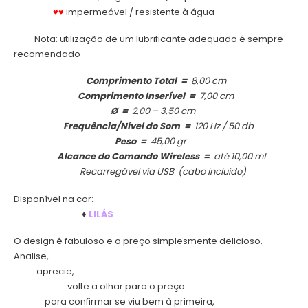
.
♥♥
impermeável / resistente à água
.
Nota: utilização de um lubrificante adequado é sempre
recomendado
.
Comprimento Total =
8,00 cm
.
Comprimento Inserível =
7,00 cm
.
Ø =
2,00 – 3,50 cm
.
Frequência/Nível do Som =
120 Hz / 50 db
.
Peso =
45,00 gr
.
Alcance do Comando Wireless =
até 10,00 mt
.
Recarregável via USB (cabo incluído)
Disponível na cor:
.
♦
LILÁS
O design é fabuloso e o preço simplesmente delicioso.
Analise,
.
aprecie,
.
volte a olhar para o preço
.
para confirmar se viu bem à primeira,