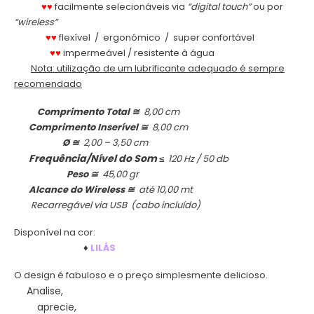
.
♥♥
facilmente selecionáveis via
“digital touch”
ou por
“wireless”
.
♥♥
flexível / ergonómico / super confortável
.
♥♥
impermeável / resistente à água
.
Nota: utilização de um lubrificante adequado é sempre
recomendado
.
Comprimento Total ≅
8,00 cm
.
Comprimento Inserível ≅
8,00 cm
.
Ø ≅
2,00 – 3,50 cm
Frequência/Nível do Som
.
≤
120 Hz / 50 db
.
Peso ≅
45,00 gr
.
Alcance do Wireless ≅
até 10,00 mt
.
Recarregável via USB (cabo incluído)
Disponível na cor:
.
♦
LILÁS
O design é fabuloso e o preço simplesmente delicioso.
Analise,
.
aprecie,
.