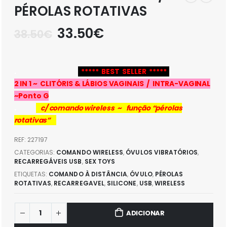
PÉROLAS ROTATIVAS
O
O
33.50
€
38.50
€
preço
preço
original
atual
era:
é:
.
***** BEST SELLER *****
38.50€.
33.50€.
2 IN 1 ~ CLITÓRIS & LÁBIOS VAGINAIS / INTRA-VAGINAL
~Ponto G
.
c/ comando wireless ~ função “pérolas
rotativas”
REF:
227197
CATEGORIAS:
COMANDO WIRELESS
,
ÓVULOS VIBRATÓRIOS
,
RECARREGÁVEIS USB
,
SEX TOYS
ETIQUETAS:
COMANDO À DISTÂNCIA
,
ÓVULO
,
PÉROLAS
ROTATIVAS
,
RECARREGAVEL
,
SILICONE
,
USB
,
WIRELESS
ADICIONAR