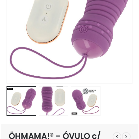
ÖHMAMA!® – ÓVULO c/