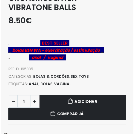
VIBRATONE BALLS
8.50
€
.
BEST SELLER
_
bolas BEN WA ~ exercitação / estimulação
_
.
anal / vaginal
REF:
D-195335
CATEGORIAS:
BOLAS & CORDÕES
,
SEX TOYS
ETIQUETAS:
ANAL
,
BOLAS
,
VAGINAL
ADICIONAR
COMPRAR JÁ