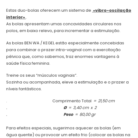
Estas duo-bolas oferecem um sistema de
«vibro-oscilação
interior»
.
As bolas apresentam umas concavidades circulares nos
polos, em baixo relevo, para incrementar a estimulação.
As bolas BEN WA / KEGEL estão especialmente concebidas
para combinar o prazer intra-vaginal com a exercitação
pélvica que, como sabemos, traz enormes vantagens à
saúde física feminina.
Treine os seus “músculos vaginais”.
Sozinha ou acompanhada, eleve a estimulação e o prazer a
níveis fantásticos.
.
Comprimento Total
= 21,50 cm
.
Ø
= 3,40 cm x 2
.
Peso
= 80,00 gr
Para efeitos especiais, sugerimos aquecer as bolas (em
água quente) ou provocar um efeito frio (colocar as bolas na