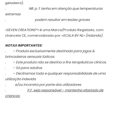
geladeira).
.
NB: p. f. tenha em atenção que temperaturas
extremas
.
podem resultar em lesões graves
«SEVEN CREATIONS®»
é uma Marca/Produto Registado, com
chancela CE, comercializado por
«SCALA BV NL» (Holanda).
NOTAS IMPORTANTES:
.
– Produto exclusivamente destinado para jogos &
brincadeiras sensuais lúdicas.
.
– Este produto não se destina a fins terapêuticos clínicos.
.
– Só para adultos.
.
– Declinamos toda e qualquer responsabilidade de uma
utilização indevida
.
e/ou incorreta por parte dos utilizadores
.
P.F. seja responsável – mantenha afastado de
crianças