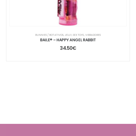
BUNNIES / ROTATIVOS
,
JELLY
,
SEX TOYS
,
VIBRADORES
BAILE® – HAPPY ANGEL RABBIT
34.50
€