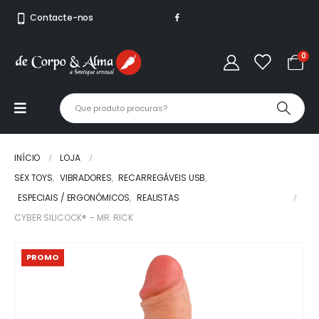
Contacte-nos
0
INÍCIO
LOJA
SEX TOYS
,
VIBRADORES
,
RECARREGÁVEIS USB
,
ESPECIAIS / ERGONÓMICOS
,
REALISTAS
CYBER SILICOCK® – MR. RICK
PROMO