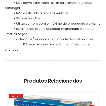
.
•
Não serve para tratar, curar ou prevenir qualquer
patologia.
.
•
Não destinado a fins terapêuticos.
.
•
Só para adultos.
.
•
Utilize sempre com o máximo de precaução e civismo.
.
•
Declinamos toda e qualquer responsabilidade de
uma utilização
.
indevida e/ou incorreta por parte dos utilizadores.
.
P.F. seja responsável – Manter afastado de
crianças
Produtos Relacionados
PROMO