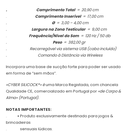
.
Comprimento Total
= 20,90 cm
.
Comprimento Inserível
= 17,00 cm
.
Ø
= 3,00 – 4,00 cm
.
Largura na Zona Testicular
= 9,00 cm
.
Frequência/Nível do Som
= 120 Hz / 50 db
.
Peso
= 382,00 gr
.
Recarregável via sistema USB (cabo incluído)
.
Comando à Distância via Wireless
Incorpora uma base de sucção forte para poder ser usado
em forma de “sem mãos”.
«CYBER SILICOCK®» é
uma Marca Registada, com chancela
Qualidade CE, comercializado em Portugal por
«de Corpo &
Alma» (Portugal).
NOTAS IMPORTANTES:
.
•
Produto exclusivamente destinado para jogos &
brincadeiras
.
sensuais lúdicas.