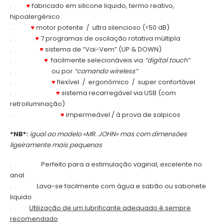
.
♥
fabricado em silicone liquido, termo reativo,
hipoalergénico
.
♥
motor potente / ultra silencioso (<50 dB)
.
♥
7 programas de oscilação rotativa múltipla
.
♥
sistema de “Vai-Vem” (UP & DOWN)
.
♥
facilmente selecionáveis via
“digital touch”
.
ou por
“comando wireless”
.
♥
flexível / ergonómico / super confortável
.
♥
sistema recarregável via USB (com
retroiluminação)
.
♥
impermeável / à prova de salpicos
*NB*:
igual ao modelo «MR. JOHN» mas com dimensões
ligeiramente mais pequenas
.
Perfeito para a estimulação vaginal, excelente no
anal
.
Lava-se facilmente com água e sabão ou sabonete
liquido
.
Utilização de um lubrificante adequado é sempre
recomendado