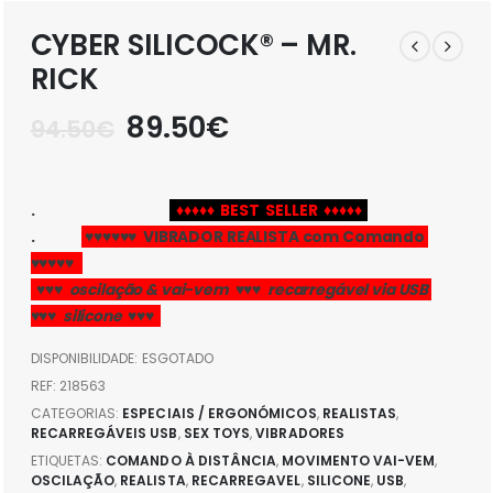
CYBER SILICOCK® – MR.
RICK
O
O
89.50
€
94.50
€
preço
preço
original
atual
era:
é:
.
♦♦♦♦♦ BEST SELLER ♦♦♦♦♦
94.50€.
89.50€.
.
♥♥♥♥♥♥ VIBRADOR REALISTA com Comando
♥♥♥♥♥
♥♥♥ oscilação & vai-vem ♥♥♥ recarregável via USB
♥♥♥ silicone ♥♥♥
DISPONIBILIDADE:
ESGOTADO
REF:
218563
CATEGORIAS:
ESPECIAIS / ERGONÓMICOS
,
REALISTAS
,
RECARREGÁVEIS USB
,
SEX TOYS
,
VIBRADORES
ETIQUETAS:
COMANDO À DISTÂNCIA
,
MOVIMENTO VAI-VEM
,
OSCILAÇÃO
,
REALISTA
,
RECARREGAVEL
,
SILICONE
,
USB
,