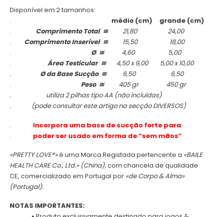
Disponível em 2 tamanhos:
.
médio (cm) grande (cm)
.
Comprimento Total
≅
21,80 24,00
.
Comprimento Inserível
≅
15,50 18,00
.
Ø
≅
4,60 5,00
.
Área Testicular
≅
4,50 x 9,00 5,00 x 10,00
.
Ø da Base Sucção
≅
6,50 6,50
.
Peso
≅
405 gr 450 gr
.
utiliza 2 pilhas tipo AA
(não incluídas)
.
(pode consultar este artigo na secção DIVERSOS)
.
Incorpora uma base de sucção forte para
.
poder
ser usado em forma de “sem mãos”
«PRETTY LOVE®»
é uma Marca Registada pertencente a
«BAILE
HEALTH CARE Co., Ltd.» (China),
com chancela de qualidade
CE, comercializado em Portugal por
«de Corpo & Alma»
(Portugal).
NOTAS IMPORTANTES:
.
•
Produto exclusivamente destinado para jogos &