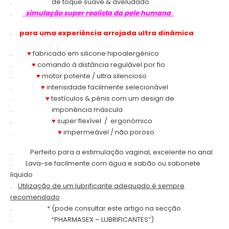
.
de toque suave & aveludado
.
simulação super realista da pele humana
.
para uma experiência arrojada ultra dinâmica
.
♥
fabricado em silicone hipoalergénico
.
♥
comando à distância regulável por fio
.
♥
motor potente / ultra silencioso
.
♥
intensidade facilmente selecionável
.
♥
testículos & pénis com um design de
.
imponência máscula
.
♥
super flexível / ergonómico
.
♥
impermeável / não poroso
.
Perfeito para a estimulação vaginal, excelente no anal
.
Lava-se facilmente com água e sabão ou sabonete
liquido
.
Utilização de um lubrificante adequado é sempre
recomendado
.
* (pode consultar este artigo na secção
.
“PHARMASEX – LUBRIFICANTES”)