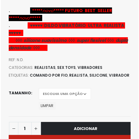
.
*****
novo
***** FUTURO BEST SELLER
*****
novo
*****
.
♥♥♥♥♥ DILDO VIBRATÓRIO ULTRA REALISTA
♥♥♥♥♥
_
◊◊◊ silicone suavíssimo ◊◊◊ super flexível ◊◊◊ dupla
densidade ◊◊◊
_
REF:
N.D.
CATEGORIAS:
REALISTAS
,
SEX TOYS
,
VIBRADORES
ETIQUETAS:
COMANDO POR FIO
,
REALISTA
,
SILICONE
,
VIBRADOR
TAMANHO
LIMPAR
ADICIONAR