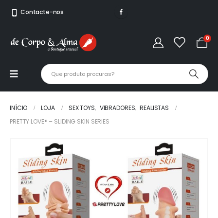
Contacte-nos
0
INÍCIO
LOJA
SEX TOYS
,
VIBRADORES
,
REALISTAS
PRETTY LOVE® – SLIDING SKIN SERIES