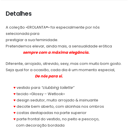
Detalhes
A coleção «EROLANTA®» foi especialmente por nós
selecionada para
prestigiar a sua feminidade.
Pretendemos elevar, ainda mais, a sensualidade erótica
.
sempre com a máxima elegância.
Diferente, arrojado, atrevido, sexy, mas com muito bom gosto.
Seja qual for a ocasião, cada dia é um momento especial,
.
De nós para si.
.
♥
vestido para
“clubbing toilette”
.
♥
tecido «Glossy – Wetlook»
.
♥
design sedutor, muito arrojado & insinuante
.
♥
decote bem aberto, com alcinhas nos ombros
.
♥
costas destapadas na parte superior
.
♥
parte frontal do vestido, no peito e pescoço,
.
com decoração bordada