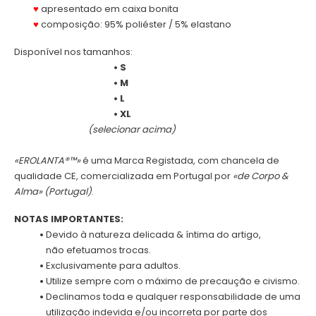
.
♥
apresentado em caixa bonita
.
♥
composição: 95% poliéster / 5% elastano
Disponível nos tamanhos:
.
• S
.
• M
.
• L
.
•
XL
.
(selecionar acima)
«EROLANTA®™»
é uma Marca Registada, com chancela de
qualidade CE, comercializada em Portugal por
«de Corpo &
Alma» (Portugal)
.
NOTAS IMPORTANTES:
.
•
Devido à natureza delicada & íntima do artigo,
.
não efetuamos trocas.
.
•
Exclusivamente para adultos.
.
•
Utilize sempre com o máximo de precaução e civismo.
.
•
Declinamos toda e qualquer responsabilidade de uma
.
utilização indevida e/ou incorreta por parte dos