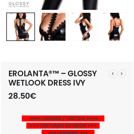
EROLANTA®™ – GLOSSY
WETLOOK DRESS IVY
28.50
€
.
__
♥♥♥♥♥ LINGERIE / VESTIDO ♥♥♥♥♥
__
.
_
♥ ♥ ♥ VESTUÁRIO EXTERIOR ♥ ♥ ♥
_
.
__
♥♥♥ FEMININO ♥♥♥
__