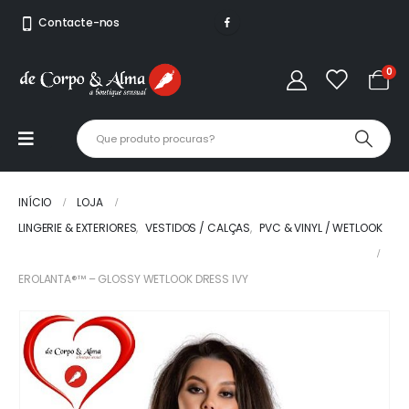
Contacte-nos
0
INÍCIO
LOJA
LINGERIE & EXTERIORES
,
VESTIDOS / CALÇAS
,
PVC & VINYL / WETLOOK
EROLANTA®™ – GLOSSY WETLOOK DRESS IVY