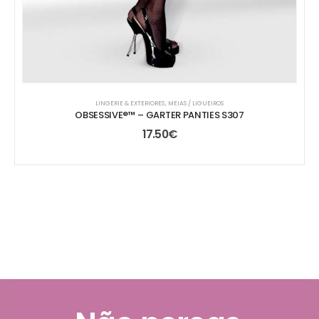
LINGERIE & EXTERIORES
,
MEIAS / LIGUEIROS
OBSESSIVE®™ – GARTER PANTIES S307
17.50
€