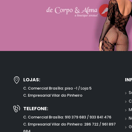
LOJAS:
IN
C. Comercial Brasília: piso -1 / Loja 5
S
C. Empresarial Vilar do Pinheiro
C
TELEFONE:
M
C. Comercial Brasília: 910 379 683 / 933 841 476
N
C. Empresarial Vilar do Pinheiro: 286 722 / 961 897
G
684