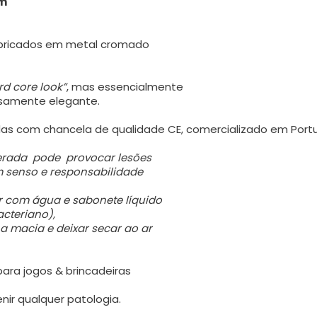
cm
abricados em metal cromado
rd core look”
, mas essencialmente
osamente elegante.
as com chancela de qualidade CE, comercializado em Port
gerada pode provocar lesões
e responsabilidade
r com água e sabonete líquido
acteriano),
 macia e deixar secar ao ar
ara jogos & brincadeiras
nir qualquer patologia.