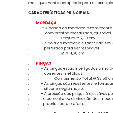
mas igualmente apropriado para os principia
CARACTERÍSTICAS PRINCIPAIS:
.
MORDAÇA
.
•
A banda da mordaça é totalmente 
.
com presilha metalizada, ajustável.
.
Largura ≅ 2,30 cm
.
•
A bola da mordaça é fabricada em PV
.
perfurada para ser respirável.
.
Ø ≅ 4,30 cm
.
PINÇAS
.
•
As pinças estão interligadas à mord
.
correntes metálicas.
.
Comprimento Total ≅ 38,50 cm 
.
•
As pinças são resistentes, e forrad
.
silicone negro macio.
.
•
A pressão das pinças é ajustável, p
.
o aumento ou diminuição das mesmas
.
próprios para o efeito.