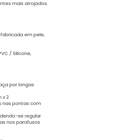
ntes mais arrojados.
fabricada em pele,
C / Silicone,
aça por longas
x 2
as nas pontas com
odendo-se regular
 nos parafusos