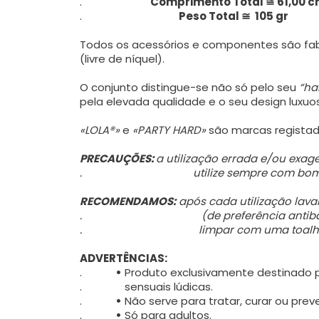
.
Comprimento Total ≅ 61,00 
.
Peso Total ≅ 105 gr
Todos os acessórios e componentes são f
(livre de níquel).
O conjunto distingue-se não só pelo seu
“ha
pela elevada qualidade e o seu design luxu
«LOLA®»
e
«PARTY HARD»
são marcas registad
PRECAUÇÕES:
a utilização errada e/ou exa
.
utilize sempre com bom senso 
RECOMENDAMOS:
após cada utilização lava
.
(de preferência
antib
.
limpar com uma toalha
ADVERTÊNCIAS:
.
•
Produto exclusivamente destinado p
.
sensuais lúdicas.
.
•
Não serve para tratar, curar ou preve
.
•
Só para adultos.