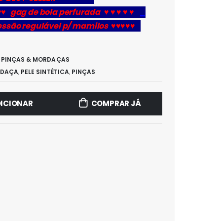
♥ gag de bola perfurada ♥ ♥ ♥ ♥ ♥
_
essão regulável p/ mamilos ♥♥♥♥♥
,
PINÇAS & MORDAÇAS
DAÇA
,
PELE SINTÉTICA
,
PINÇAS
ICIONAR
COMPRAR JÁ