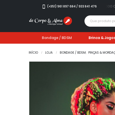
S • ARTIGOS EM PROMOÇÃO • PORTES GRÁTIS PARA TODO O PAÍS • ARTIG
(+351) 961 897 684 / 933 841 476
Bondage / BDSM
Brinca & Jogo
INÍCIO
LOJA
BONDAGE / BDSM
,
PINÇAS & MORDA