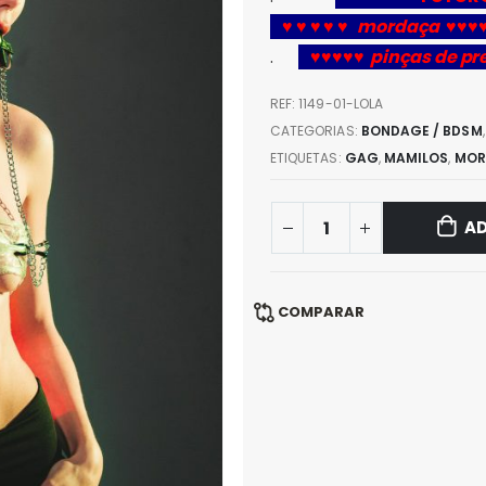
♥ ♥ ♥ ♥ ♥ mordaça ♥♥♥♥
.
♥♥♥♥♥ pinças de pr
REF:
1149-01-LOLA
CATEGORIAS:
BONDAGE / BDSM
ETIQUETAS:
GAG
,
MAMILOS
,
MOR
AD
COMPARAR