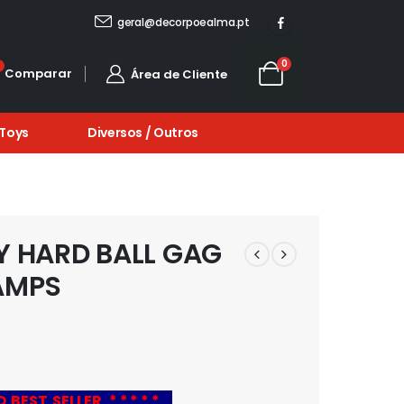
OÇÃO • PORTES GRÁTIS PARA TODO O PAÍS • ARTIGOS EM PROMOÇÃO •POR
geral@decorpoealma.pt
0
0
Comparar
Área de Cliente
 Toys
Diversos / Outros
Y HARD BALL GAG
LAMPS
O BEST SELLER * * * * *