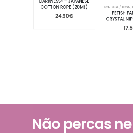
DARKNESS® – JAPANESE
COTTON ROPE (20Mt)
BONDAGE / BDSM
,
FETISH FA
24.90
€
CRYSTAL NI
17.
Não percas n