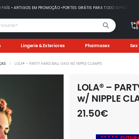
OS EM PROMOÇÃO •PORTES GRÁTIS PARA TODO O PAÍS • ARTIGOS EM PROM
s
Lingerie & Exteriores
Pharmasex
Sex
ÇAS
LOLA® – PARTY HARD BALL GAG W/ NIPPLE CLAMPS
LOLA® – PART
w/ NIPPLE C
21.50
€
.
* * * * * FUTUR