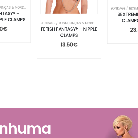
PINÇAS & MORDAÇAS
BONDAGE / BDSM
NTASY® –
SEXTREME
PPLE CLAMPS
CLAMPS
BONDAGE / BDSM
,
PINÇAS & MORDAÇAS
50
€
23
FETISH FANTASY® – NIPPLE
CLAMPS
13.50
€
enhuma