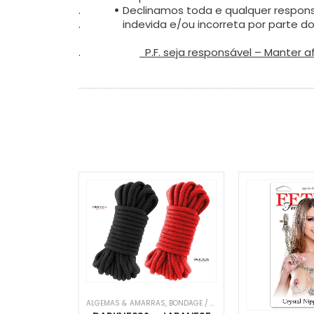
.
•
Declinamos toda e qualquer respons
.
indevida e/ou incorreta por parte dos 
.
P.F. seja responsável – Manter 
ALGEMAS & AMARRAS
,
BONDAGE / BDSM